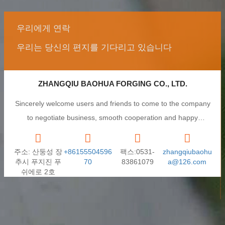
우리에게 연락
우리는 당신의 편지를 기다리고 있습니다
ZHANGQIU BAOHUA FORGING CO., LTD.
Sincerely welcome users and friends to come to the company
to negotiate business, smooth cooperation and happy
cooperation, I wish you a prosperous career!
주소: 산둥성 장
+86155504596
팩스:0531-
zhangqiubaohu
추시 푸지진 푸
70
83861079
a@126.com
쉬에로 2호